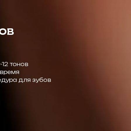
БОВ
-12 тонов
 время
дура для зубов