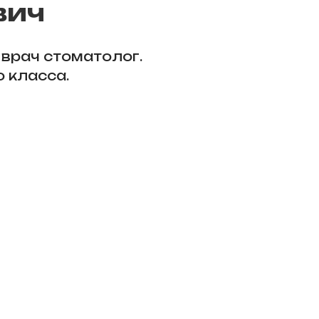
вич
 врач стоматолог.
о класса.