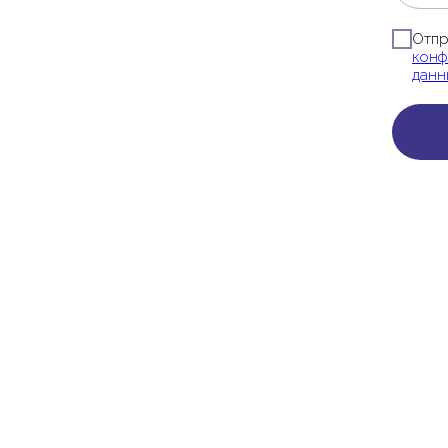
Отпр
конф
данн