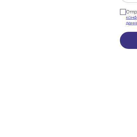
Отпр
конф
данн