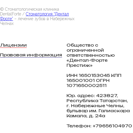
© Стоматологическая клиника
DentalForte /
Стоматология “Дентал
Форте”
– лечение зубов в Набережных
Челнах
Лицензии
Общество с
ограниченной
Правовая информация
ответственностью
«Дентал-Форте
Престиж»
ИНН 1650153045 КПП
165001001 ОГРН
1071650002511
Юр. адрес: 423827,
Республика Татарстан,
г. Набережные Челны,
бульвар им. Галиаскара
Камала, д. 24а
Телефон: +79656104970