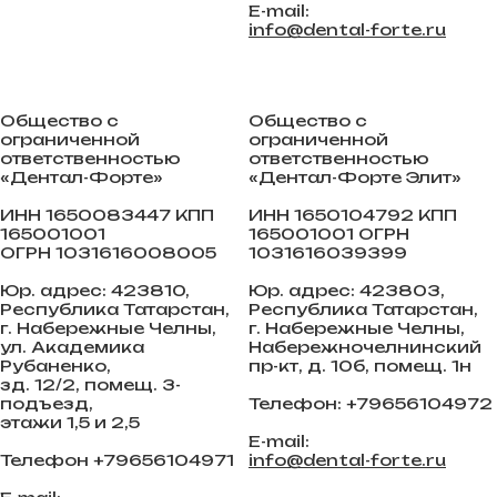
E-mail:
info@dental-forte.ru
Общество с
Общество с
ограниченной
ограниченной
ответственностью
ответственностью
«Дентал-Форте»
«Дентал-Форте Элит»
ИНН 1650083447 КПП
ИНН 1650104792 КПП
165001001
165001001 ОГРН
ОГРН 1031616008005
1031616039399
Юр. адрес: 423810,
Юр. адрес: 423803,
Республика Татарстан,
Республика Татарстан,
г. Набережные Челны,
г. Набережные Челны,
ул. Академика
Набережночелнинский
Рубаненко,
пр-кт, д. 10б, помещ. 1н
зд. 12/2, помещ. 3-
подъезд,
Телефон: +79656104972
этажи 1,5 и 2,5
E-mail:
Телефон +79656104971
info@dental-forte.ru