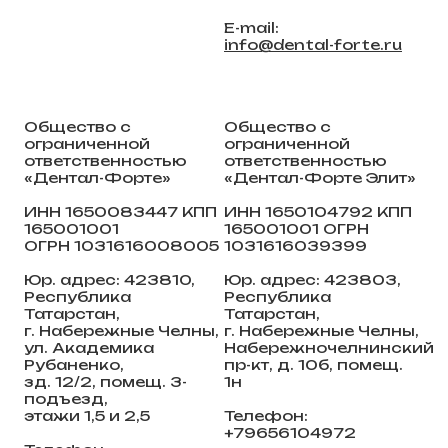
E-mail:
info@dental-forte.ru
Общество с
Общество с
ограниченной
ограниченной
ответственностью
ответственностью
«Дентал-Форте»
«Дентал-Форте Элит»
ИНН 1650083447 КПП
ИНН 1650104792 КПП
165001001
165001001 ОГРН
ОГРН 1031616008005
1031616039399
Юр. адрес: 423810,
Юр. адрес: 423803,
Республика
Республика
Татарстан,
Татарстан,
г. Набережные Челны,
г. Набережные Челны,
ул. Академика
Набережночелнинский
Рубаненко,
пр-кт, д. 10б, помещ.
зд. 12/2, помещ. 3-
1н
подъезд,
этажи 1,5 и 2,5
Телефон:
+79656104972