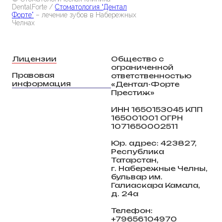
DentalForte /
Стоматология “Дентал
Форте”
– лечение зубов в Набережных
Челнах
Лицензии
Общество с
ограниченной
Правовая
ответственностью
информация
«Дентал-Форте
Престиж»
ИНН 1650153045 КПП
165001001 ОГРН
1071650002511
Юр. адрес: 423827,
Республика
Татарстан,
г. Набережные Челны,
бульвар им.
Галиаскара Камала,
д. 24а
Телефон:
+79656104970